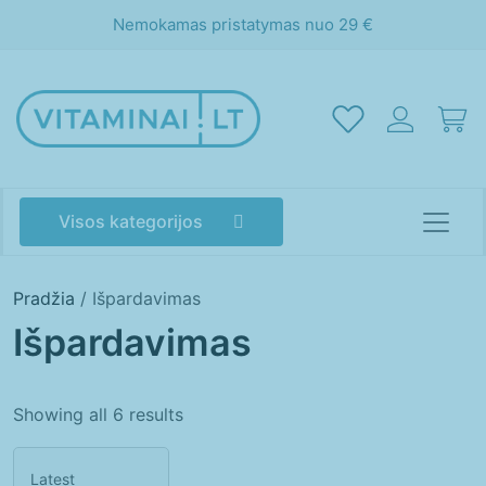
Nemokamas pristatymas nuo 29 €
Visos kategorijos
Pradžia
/ Išpardavimas
Išpardavimas
Showing all 6 results
Akims
Atminčiai
Energijai
Grožiui