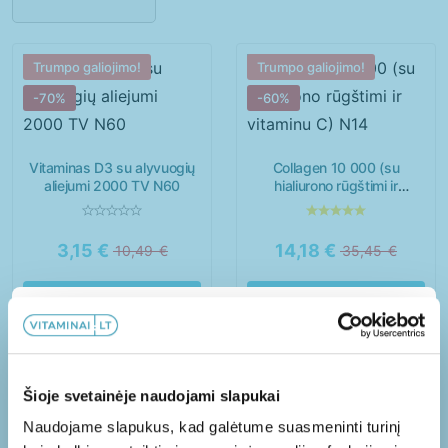
Imunitetui
Kepenims
Miegui
Moterims
Trumpo galiojimo!
Trumpo galiojimo!
Nagams
Nervų sistemai
-70%
-60%
Odai
Organizmo valymui
Vitaminas D3 su alyvuogių
Collagen 10 000 (su
Plaukams
Sąnariams
aliejumi 2000 TV N60
hialiurono rūgštimi ir
vitaminu C) N14
Širdžiai
Sportuojantiems
3,15
€
14,18
€
10,49
€
35,45
€
Vaikams
Virškinimui
Vyrams
Į KREPŠELĮ
Į KREPŠELĮ
Papildoma 10% nuolaida!
Trumpo galiojimo!
Trumpo galiojimo!
Užsisakykite mūsų naujienlaiškį ir gaukite
Šioje svetainėje naudojami slapukai
papildomą nuolaidą PIRMAM užsakymui!
-70%
-50%
Moterys
Paaugliai
Naudojame slapukus, kad galėtume suasmeninti turinį