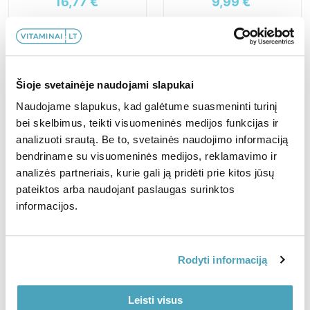
16,77
€
9,99
€
Į KREPŠELĮ
Į KREPŠELĮ
Šioje svetainėje naudojami slapukai
-30%
Naudojame slapukus, kad galėtume suasmeninti turinį
bei skelbimus, teikti visuomeninės medijos funkcijas ir
Žuvų taukai Omega-3
Multivitaminai ZIPPY
analizuoti srautą. Be to, svetainės naudojimo informaciją
FORTE N90
panelėms N60
bendriname su visuomeninės medijos, reklamavimo ir
analizės partneriais, kurie gali ją pridėti prie kitos jūsų
pateiktos arba naudojant paslaugas surinktos
21,10
€
8,77
€
12,53
€
informacijos.
Į KREPŠELĮ
Į KREPŠELĮ
Rodyti informaciją
Trumpo galiojimo!
Leisti visus
-70%