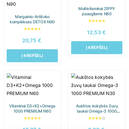
Senjorai
Vaikai
Multivitaminai ZIPPY
Vyrai
paaugliams N60
Margainio-Artišoko
kompleksas DETOX N90
12,53
€
20,75
€
Guminukai
Kapsulės
Į KREPŠELĮ
Į KREPŠELĮ
Milteliai
Minkštos kapsulės
Skystieji maisto papildai
Tabletės
Vitaminai D3+K2+Omega
Aukštos kokybės žuvų
1000 PREMIUM N60
taukai Omega-3 1000
PREMIUM N30