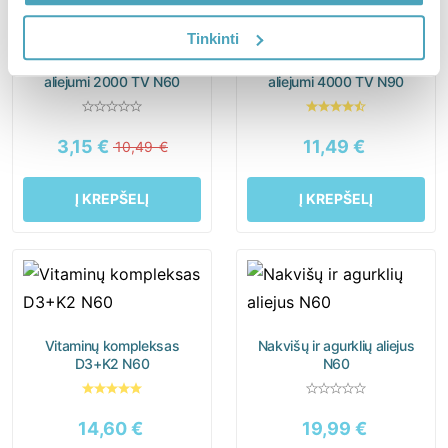
Tinkinti
Vitaminas D3 su alyvuogių
Vitaminas D3 su alyvuogių
aliejumi 2000 TV N60
aliejumi 4000 TV N90
3,15
€
11,49
€
10,49
€
Į KREPŠELĮ
Į KREPŠELĮ
Vitaminų kompleksas
Nakvišų ir agurklių aliejus
D3+K2 N60
N60
14,60
€
19,99
€