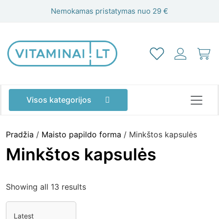
Nemokamas pristatymas nuo 29 €
Visos kategorijos
Pradžia
/
Maisto papildo forma
/ Minkštos kapsulės
Minkštos kapsulės
Showing all 13 results
Akims
Atminčiai
Energijai
Grožiui