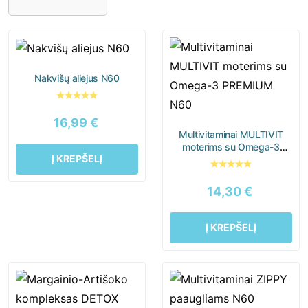
Imunitetui
Kepenims
Miegui
Moterims
Nagams
Nervų sistemai
Nakvišų aliejus N60
Odai
Organizmo valymui
16,99
€
Plaukams
Sąnariams
Multivitaminai MULTIVIT
moterims su Omega-3
Širdžiai
Sportuojantiems
Į KREPŠELĮ
PREMIUM N60
Vaikams
Virškinimui
14,30
€
Vyrams
Į KREPŠELĮ
Moterys
Paaugliai