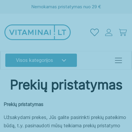
Nemokamas pristatymas nuo 29 €
Visos kategorijos
Prekių pristatymas
Prekių
Prekių pristatymas
Akims
Atminčiai
Užsakydami prekes, Jūs galite pasirinkti prekių pateikimo
pristatymas
Energijai
Grožiui
būdą, t.y. pasinaudoti mūsų teikiama prekių pristatymo