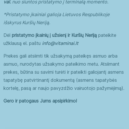
val.
nuo siuntos pristatymo į terminalą momento.
*Pristatymo įkainiai galioja Lietuvos Respublikoje
išskyrus Kuršių Neriją.
Dėl
pristatymo įkainių į užsienį ir Kuršių Neriją
pateikite
užklausą el. paštu
info@vitaminai.lt
Prekes gali atsiimti tik užsakymą pateikęs asmuo arba
asmuo, nurodytas užsakymo pateikimo metu. Atsiimant
prekes, būtina su savimi turėti ir pateikti galiojantį asmens
tapatybę patvirtinantį dokumentą (asmens tapatybės
kortelę, pasą ar naujo pavyzdžio vairuotojo pažymėjimą).
Gero ir patogaus Jums apsipirkimo!