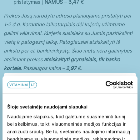
pristatymas į
NAMUS
–
3,47
€
Senjorai
Vaikai
Vyrai
Prekes Jūsų nurodytu adresu planuojame pristatyti per
1-2 d.d. Karantino laikotarpiais dėl kujerių užimtumo
galimi vėlavimai. Kurjeris susisieks su Jumis pasitikslinti
vietą ir patogesnį laiką. Patogiausiai atsiskaityti iš
Guminukai
Kapsulės
anksto per el. bankininkystę. Šiuo metu nėra galimybės
atsiimant prekes
atsiskaityti grynaisiais, tik banko
Milteliai
kortele
. Paslaugos kaina –
2,97
€.
Minkštos kapsulės
pristatymas į
DPD tašką, PAŠTOMATĄ
–
2,97
€
Papildoma 10% nuolaida!
Skystieji maisto papildai
Prekes per 1-2 d.d. (Karantino laikotarpiu dėl kujerių
Tabletės
Užsisakykite mūsų naujienlaiškį ir gaukite
užimtumo galimi vėlavimai) pristatysime į Jūsų
Šioje svetainėje naudojami slapukai
papildomą nuolaidą PIRMAM užsakymui!
pasirinktą terminalą. Apie pristatytą prekę būsite
Naudojame slapukus, kad galėtume suasmeninti turinį
informuoti SMS žinute ir (ar) el. paštu.Terminalų darbo
bei skelbimus, teikti visuomeninės medijos funkcijas ir
laikus galite pasitikslinti
čia
. Gavėjas siuntą iš terminalo
analizuoti srautą. Be to, svetainės naudojimo informaciją
turi atsiimti per
5 dienas
nuo siuntos pristatymo į
bendriname su visuomeninės medijos, reklamavimo ir