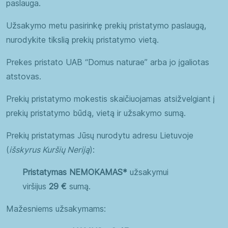
paslauga.
Imunitetui
Kepenims
Užsakymo metu pasirinkę prekių pristatymo paslaugą,
Miegui
Moterims
nurodykite tikslią prekių pristatymo vietą.
Nagams
Nervų sistemai
Prekes pristato UAB “Domus naturae” arba jo įgaliotas
Odai
Organizmo valymui
atstovas.
Plaukams
Sąnariams
Prekių pristatymo mokestis skaičiuojamas atsižvelgiant į
Širdžiai
Sportuojantiems
prekių pristatymo būdą, vietą ir užsakymo sumą.
Vaikams
Virškinimui
Prekių pristatymas Jūsų nurodytu adresu Lietuvoje
(
išskyrus Kuršių Neriją
):
Vyrams
Pristatymas NEMOKAMAS*
užsakymui
viršijus
29 €
sumą.
Mažesniems užsakymams:
Moterys
Paaugliai