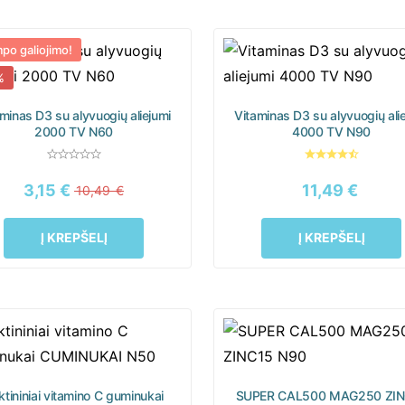
po galiojimo!
%
minas D3 su alyvuogių aliejumi
Vitaminas D3 su alyvuogių ali
2000 TV N60
4000 TV N90
3,15
€
11,49
€
10,49
€
Į KREPŠELĮ
Į KREPŠELĮ
ktininiai vitamino C guminukai
SUPER CAL500 MAG250 ZIN