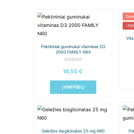
Trum
-70
Vita
Pektininiai guminukai vitaminas D3
2000 FAMILY N60
16,50
€
Į KREPŠELĮ
Geležies bisglicinatas 25 mg N60
Pe