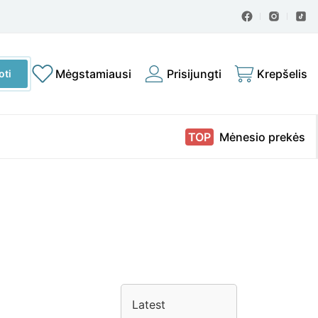
škoti
Mėgstamiausi
Prisijungti
Krepšelis
oti
roduktų:
Mėnesio prekės