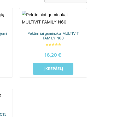
ejumi
Pektininiai guminukai MULTIVIT
FAMILY N60
16,20
€
Į KREPŠELĮ
C15