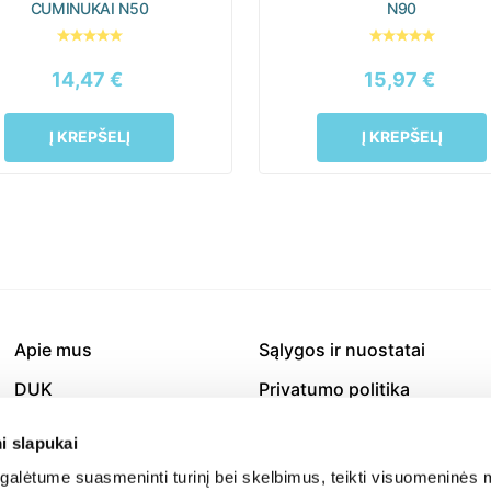
CUMINUKAI N50
N90
14,47
€
15,97
€
Į KREPŠELĮ
Į KREPŠELĮ
Apie mus
Sąlygos ir nuostatai
DUK
Privatumo politika
Prekių grąžinimas
Slapukų politika
i slapukai
Prekių pristatymas
Kontaktai
alėtume suasmeninti turinį bei skelbimus, teikti visuomeninės m