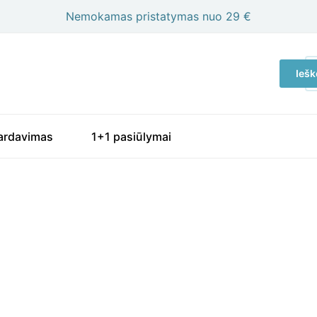
Nemokamas pristatymas nuo 29 €
Ie
Iešk
p
ardavimas
1+1 pasiūlymai