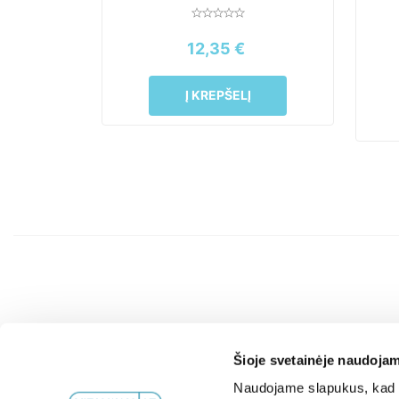
12,35
€
Į KREPŠELĮ
Šioje svetainėje naudojam
Naudojame slapukus, kad g