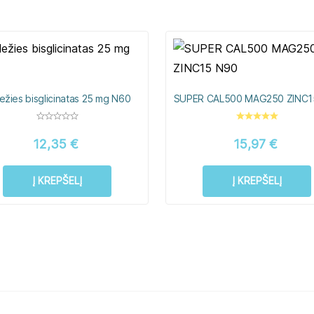
ežies bisglicinatas 25 mg N60
SUPER CAL500 MAG250 ZINC1
12,35
€
15,97
€
Į KREPŠELĮ
Į KREPŠELĮ