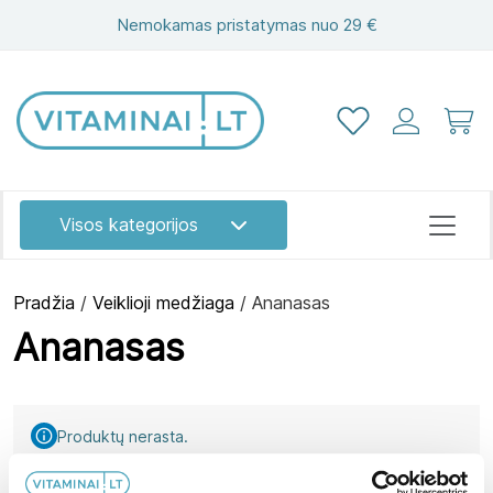
Nemokamas pristatymas nuo 29 €
Visos kategorijos
Pradžia
/
Veiklioji medžiaga
/ Ananasas
Ananasas
Akims
Atminčiai
Produktų nerasta.
Energijai
Grožiui