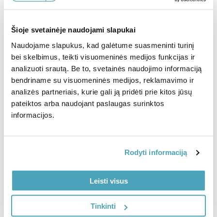
Imunitetui
Kepenims
Miegui
Moterims
Šioje svetainėje naudojami slapukai
Naudojame slapukus, kad galėtume suasmeninti turinį
Nagams
Nervų sistemai
bei skelbimus, teikti visuomeninės medijos funkcijas ir
Odai
Organizmo valymui
analizuoti srautą. Be to, svetainės naudojimo informaciją
bendriname su visuomeninės medijos, reklamavimo ir
Plaukams
Sąnariams
analizės partneriais, kurie gali ją pridėti prie kitos jūsų
pateiktos arba naudojant paslaugas surinktos
Širdžiai
Sportuojantiems
Apie mus
Sąlygos ir nuostatai
informacijos.
Vaikams
Virškinimui
DUK
Privatumo politika
Prekių grąžinimas
Slapukų politika
Vyrams
Rodyti informaciją
Prekių pristatymas
Kontaktai
Leisti visus
ES projektai
Moterys
Paaugliai
Tinkinti