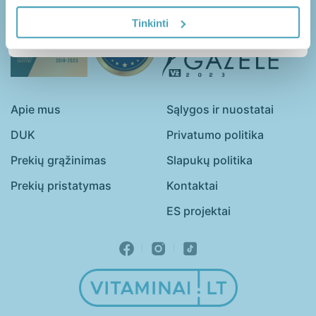
Patvirtinkite ir sužinokite
Senjorai
Vaikai
kodą
Tinkinti
Vyrai
Apie mus
Sąlygos ir nuostatai
Guminukai
Kapsulės
DUK
Privatumo politika
Milteliai
Prekių grąžinimas
Slapukų politika
Minkštos kapsulės
Prekių pristatymas
Kontaktai
Skystieji maisto papildai
ES projektai
Tabletės