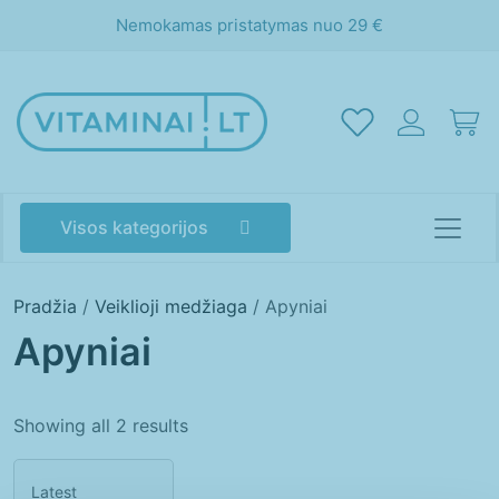
Nemokamas pristatymas nuo 29 €
Visos kategorijos
Pradžia
/
Veiklioji medžiaga
/ Apyniai
Apyniai
Showing all 2 results
Akims
Atminčiai
Energijai
Grožiui