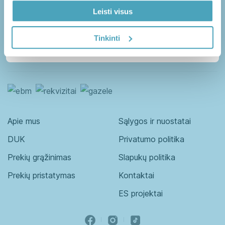
Į KREPŠELĮ
Į KREPŠELĮ
Senjorai
Vaikai
Leisti visus
Patvirtinkite ir sužinokite
Vyrai
kodą
Tinkinti
Guminukai
Kapsulės
Milteliai
Minkštos kapsulės
Apie mus
Sąlygos ir nuostatai
DUK
Privatumo politika
Skystieji maisto papildai
Prekių grąžinimas
Slapukų politika
Tabletės
Prekių pristatymas
Kontaktai
ES projektai