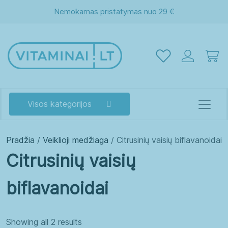
Nemokamas pristatymas nuo 29 €
Visos kategorijos
Pradžia
/
Veiklioji medžiaga
/ Citrusinių vaisių biflavanoidai
Citrusinių vaisių
biflavanoidai
Akims
Atminčiai
Energijai
Grožiui
Showing all 2 results