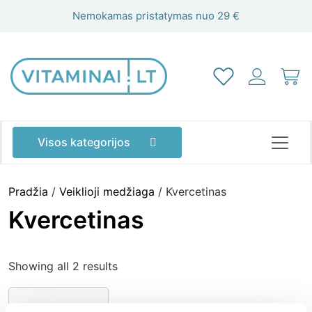
Nemokamas pristatymas nuo 29 €
Visos kategorijos
Pradžia
/
Veiklioji medžiaga
/ Kvercetinas
Kvercetinas
Showing all 2 results
Akims
Atminčiai
Energijai
Grožiui