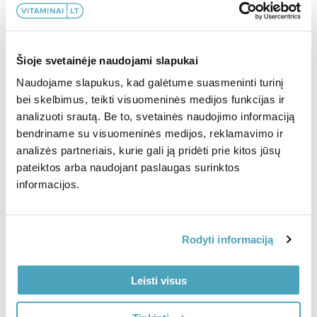
Imunitetui
Kepenims
Miegui
Moterims
-50%
-20%
Šioje svetainėje naudojami slapukai
Nagams
Nervų sistemai
Naudojame slapukus, kad galėtume suasmeninti turinį
Odai
Organizmo valymui
bei skelbimus, teikti visuomeninės medijos funkcijas ir
analizuoti srautą. Be to, svetainės naudojimo informaciją
1+1 Skystasis maisto
Skystasis maisto papildas
Plaukams
Sąnariams
papildas IMMUNITY SHOTS
IMMUNITY SHOTS N14
bendriname su visuomeninės medijos, reklamavimo ir
N14+N14
analizės partneriais, kurie gali ją pridėti prie kitos jūsų
Širdžiai
Sportuojantiems
pateiktos arba naudojant paslaugas surinktos
26,99
€
21,59
€
53,98
€
26,99
€
informacijos.
Vaikams
Virškinimui
Vyrams
Į KREPŠELĮ
Į KREPŠELĮ
Rodyti informaciją
Leisti visus
Moterys
Paaugliai