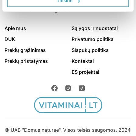
Tinkinti
Senjorai
Vaikai
Vyrai
Apie mus
Sąlygos ir nuostatai
DUK
Privatumo politika
Guminukai
Kapsulės
Prekių grąžinimas
Slapukų politika
Milteliai
Prekių pristatymas
Kontaktai
ES projektai
Minkštos kapsulės
Skystieji maisto papildai
Tabletės
© UAB "Domus naturae". Visos teisės saugomos. 2024