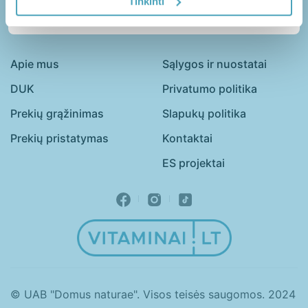
Tinkinti
Senjorai
Vaikai
Vyrai
Apie mus
Sąlygos ir nuostatai
DUK
Privatumo politika
Guminukai
Kapsulės
Prekių grąžinimas
Slapukų politika
Milteliai
Prekių pristatymas
Kontaktai
ES projektai
Minkštos kapsulės
Skystieji maisto papildai
Tabletės
© UAB "Domus naturae". Visos teisės saugomos. 2024