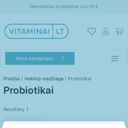
Nemokamas pristatymas nuo 29 €
Visos kategorijos
Pradžia
/
Veiklioji medžiaga
/ Probiotikai
Probiotikai
Rezultatų: 1
Akims
Atminčiai
Energijai
Grožiui