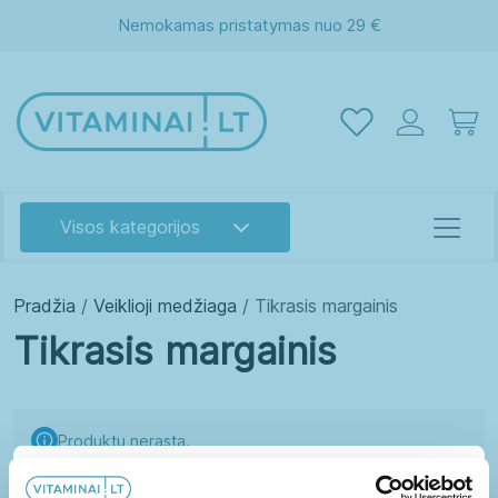
Nemokamas pristatymas nuo 29 €
Visos kategorijos
Pradžia
/
Veiklioji medžiaga
/ Tikrasis margainis
Tikrasis margainis
Akims
Atminčiai
Produktų nerasta.
Energijai
Grožiui
Papildoma 10% nuolaida!