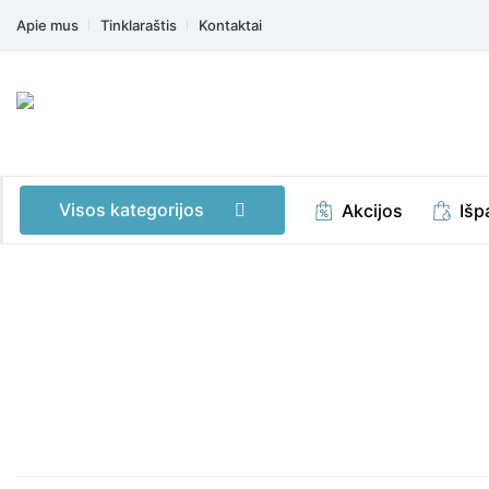
Apie mus
Tinklaraštis
Kontaktai
Visos kategorijos
Akcijos
Išp
Mobilioji
programėlė