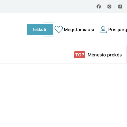
Ieškoti
Mėgstamiausi
Prisijung
Ieškoti
produktų:
Mėnesio prekės