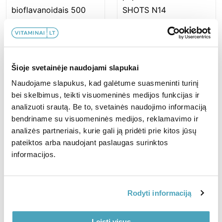
Skystasis maisto papildas
ENERGY SHOTS N14
Vitaminas C PROLONG su
bioflavanoidais 500 mg N90
Šioje svetainėje naudojami slapukai
23,19
€
28,99
€
Naudojame slapukus, kad galėtume suasmeninti turinį
8,98
€
14,97
€
bei skelbimus, teikti visuomeninės medijos funkcijas ir
Į KREPŠELĮ
analizuoti srautą. Be to, svetainės naudojimo informaciją
Į KREPŠELĮ
bendriname su visuomeninės medijos, reklamavimo ir
analizės partneriais, kurie gali ją pridėti prie kitos jūsų
pateiktos arba naudojant paslaugas surinktos
-20%
informacijos.
Vitaminas B12+Folio rūgštis
Rodyti informaciją
N90
Skystasis maisto papildas
JOINTS SHOTS N14
Leisti visus