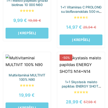
1+1 Maisto papildas grožiui
Senjorai
Vaikai
biotinas 10 000 N60
1+1 Vitaminas C PROLONG
Vyrai
su bioflavanoidais 500 mg
N90
9,99
€
19,98
€
14,97
€
29,94
€
Į KREPŠELĮ
Guminukai
Kapsulės
Į KREPŠELĮ
Milteliai
Minkštos kapsulės
-50%
Skystieji maisto papildai
Multivitaminai MULTIVIT
Tabletės
100% N90
1+1 Skystasis maisto
papildas ENERGY SHOTS
N14+N14
19,99
€
28,99
€
57,98
€
Į KREPŠELĮ