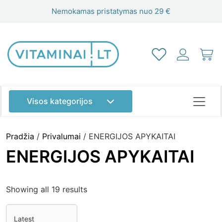
Nemokamas pristatymas nuo 29 €
Visos kategorijos
Pradžia
/
Privalumai
/ ENERGIJOS APYKAITAI
ENERGIJOS APYKAITAI
Showing all 19 results
Akims
Atminčiai
Energijai
Grožiui