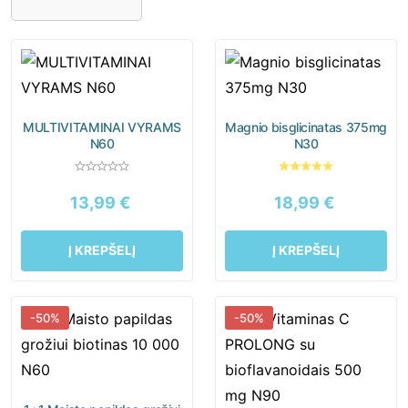
Imunitetui
Kepenims
Miegui
Moterims
Nagams
Nervų sistemai
Odai
Organizmo valymui
MULTIVITAMINAI VYRAMS
Magnio bisglicinatas 375mg
N60
N30
Plaukams
Sąnariams
Širdžiai
Sportuojantiems
13,99
€
18,99
€
Vaikams
Virškinimui
Į KREPŠELĮ
Į KREPŠELĮ
Vyrams
-50%
-50%
Moterys
Paaugliai