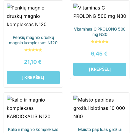
Vitaminas C PROLONG 500
mg N30
Penkių magnio druskų
magnio kompleksas N120
6,45
€
21,10
€
Į KREPŠELĮ
Į KREPŠELĮ
Kalio ir magnio kompleksas
Maisto papildas grožiui