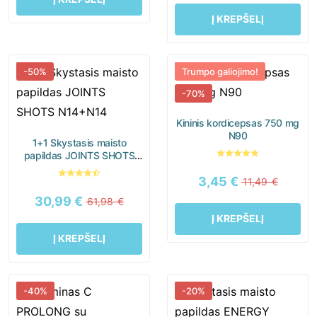
Į KREPŠELĮ
-50%
Trumpo galiojimo!
-70%
Kininis kordicepsas 750 mg
N90
1+1 Skystasis maisto
papildas JOINTS SHOTS
N14+N14
3,45
€
11,49
€
30,99
€
61,98
€
Į KREPŠELĮ
Į KREPŠELĮ
-40%
-20%