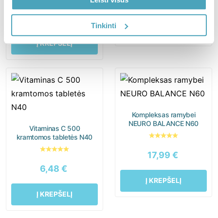
17,45
€
24,79
€
30,99
€
Tinkinti
Į KREPŠELĮ
Į KREPŠELĮ
Kompleksas ramybei
NEURO BALANCE N60
Vitaminas C 500
kramtomos tabletės N40
17,99
€
6,48
€
Į KREPŠELĮ
Į KREPŠELĮ