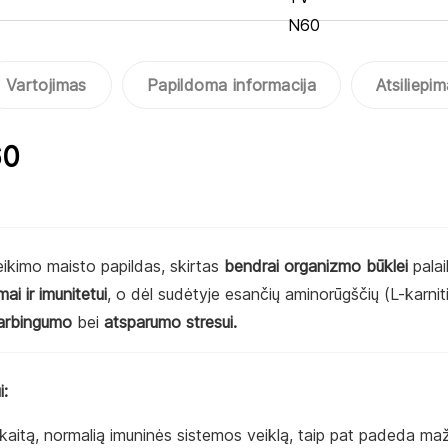
Vartojimas
Papildoma informacija
Atsiliepim
60
eikimo maisto papildas, skirtas
bendrai organizmo būklei
palai
ai ir imunitetui
, o dėl sudėtyje esančių aminorūgščių (L-karnit
darbingumo
bei
atsparumo stresui.
i:
aitą, normalią imuninės sistemos veiklą, taip pat padeda maž