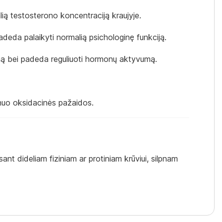
ią testosterono koncentraciją kraujyje.
adeda palaikyti normalią psichologinę funkciją.
ymą bei padeda reguliuoti hormonų aktyvumą.
nuo oksidacinės pažaidos.
t dideliam fiziniam ar protiniam krūviui, silpnam