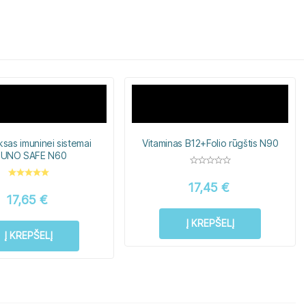
sas imuninei sistemai
Vitaminas B12+Folio rūgštis N90
MUNO SAFE N60
17,45
€
17,65
€
Į KREPŠELĮ
Į KREPŠELĮ