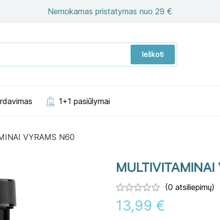
Nemokamas pristatymas nuo 29 €
Ieškoti
ardavimas
1+1 pasiūlymai
MINAI VYRAMS N60
MULTIVITAMINAI
(0 atsiliepimų)
13,99
€