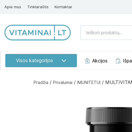
Apie mus
Tinklaraštis
Kontaktai
Ieškoti
produktų:
Visos kategorijos
Akcijos
Išp
/
/
/ MULTIVITA
Pradžia
Privalumai
IMUNITETUI