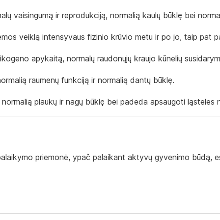
ų vaisingumą ir reprodukciją, normalią kaulų būklę bei normal
os veiklą intensyvaus fizinio krūvio metu ir po jo, taip pat p
likogeno apykaitą, normalų raudonųjų kraujo kūnelių susidar
ormalią raumenų funkciją ir normalią dantų būklę.
normalią plaukų ir nagų būklę bei padeda apsaugoti ląsteles 
alaikymo priemonė, ypač palaikant aktyvų gyvenimo būdą, esan