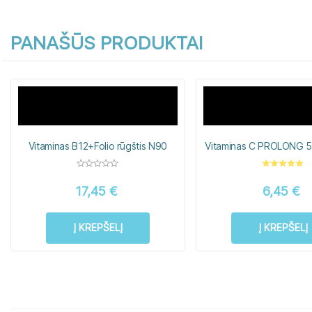
PANAŠŪS PRODUKTAI
Vitaminas B12+Folio rūgštis N90
Vitaminas C PROLONG 
17,45
€
6,45
€
Į KREPŠELĮ
Į KREPŠELĮ