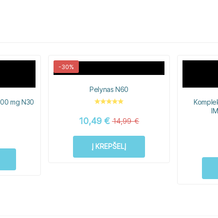
-30%
Pelynas N60
500 mg N30
Komplek
I
10,49
€
14,99
€
Į KREPŠELĮ