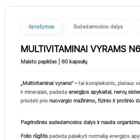
Aprašymas
Sudedamosios dalys
MULTIVITAMINAI VYRAMS N
Maisto papildas | 60 kapsulių
„Multivitaminai vyrams“ –
tai kompleksinis, plataus v
ir mineralais, padeda
energijos apykaitai
,
nervų sistem
prisidėti prie
nuovargio mažinimo, fizinio ir protinio 
Pagrindinės sudedamosios dalys ir nauda organizmu
Folio rūgštis
padeda palaikyti normalią energijos apyk