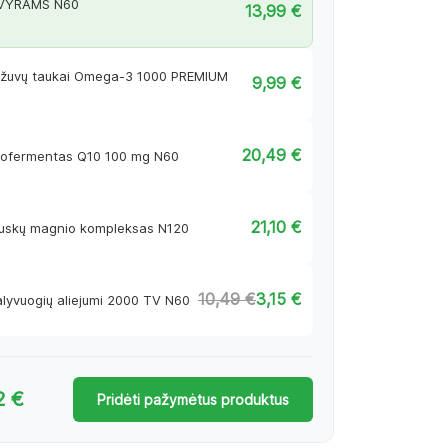
 VYRAMS N60
13,99
€
 žuvų taukai Omega-3 1000 PREMIUM
9,99
€
20,49
€
 kofermentas Q10 100 mg N60
21,10
€
ruskų magnio kompleksas N120
10,49
€
3,15
€
alyvuogių aliejumi 2000 TV N60
2 €
Pridėti pažymėtus produktus