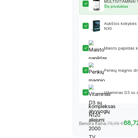
MULTIVITAMINAI
Šis produktas
Aukštos kokybės
N30
Maisto papildas
Penkių magnio d
Vitaminas D3 su 
68,7
76,06 €
Bendra kaina: