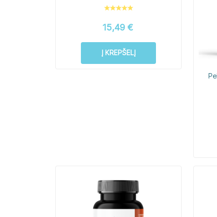
15,49
€
Į KREPŠELĮ
Pe