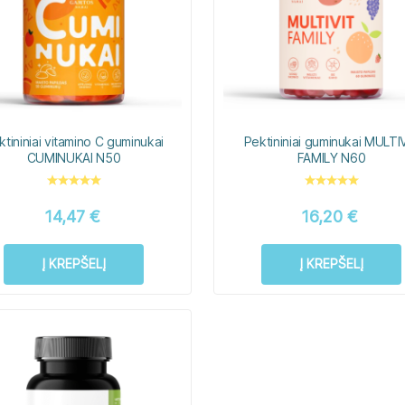
ktininiai vitamino C guminukai
Pektininiai guminukai MULTI
CUMINUKAI N50
FAMILY N60
14,47
€
16,20
€
Į KREPŠELĮ
Į KREPŠELĮ