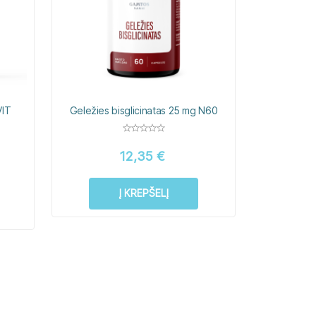
VIT
Geležies bisglicinatas 25 mg N60
12,35
€
Į KREPŠELĮ