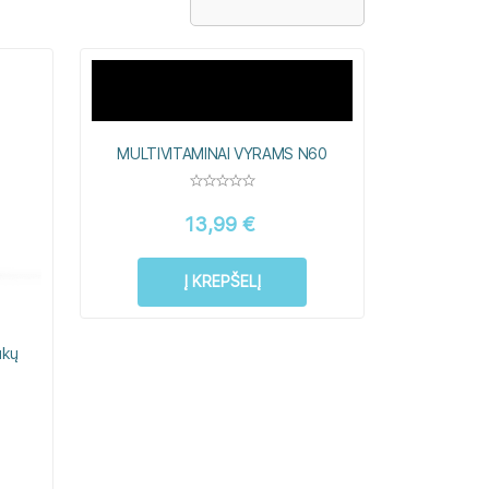
MULTIVITAMINAI VYRAMS N60
13,99
€
Į KREPŠELĮ
ukų