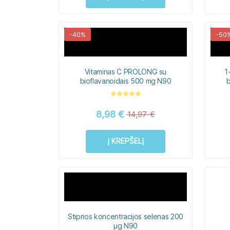
-40%
-50
Vitaminas C PROLONG su
1
bioflavanoidais 500 mg N90
b
8,98
€
14,97
€
Į KREPŠELĮ
Stiprios koncentracijos selenas 200
μg N90