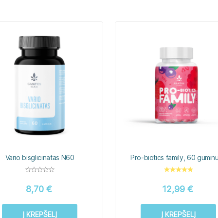
Vario bisglicinatas N60
Pro-biotics family, 60 gumin
8,70
€
12,99
€
Į KREPŠELĮ
Į KREPŠELĮ