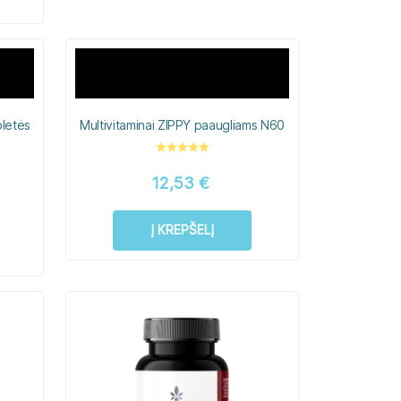
bletės
Multivitaminai ZIPPY paaugliams N60
12,53
€
Į KREPŠELĮ