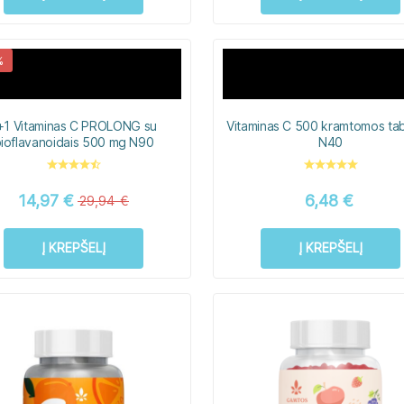
%
+1 Vitaminas C PROLONG su
Vitaminas C 500 kramtomos ta
ioflavanoidais 500 mg N90
N40
14,97
€
6,48
€
29,94
€
Į KREPŠELĮ
Į KREPŠELĮ