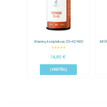
Vitaminų kompleksas D3+K2 N60
MOR
14,60
€
Į KREPŠELĮ