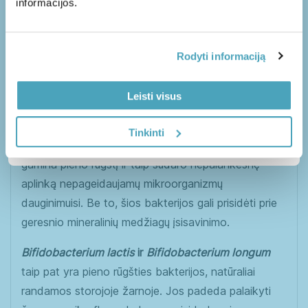
Vienoje paros normoje (2 guminukuose) yra 12 mlrd.
informacijos.
Jūsų asmens duomenų saugumo užtikrinimas mums yra
KSV keturių bakterijų padermių:
Lactobacillus
labai svarbus. Jūsų pateikti duomenis bus tvarkomi remiantis
ES Bendruoju duomenų apsaugos reglamentu BDAR
rhamnosus
,
Lactobacillus reuteri
,
Bifidobacterium
2016/679 (angl. GDPR). Užsiprenumeruodami naujienlaiškį,
jūs sutinkate gauti reklaminius bei su užsakymu susijusius
Rodyti informaciją
lactis
ir
Bifidobacterium longum
.
el. laiškus. Pakeisti reklaminių laiškų prenumeratos rodomi
arba pažymėti prenumeratos galite nuspaudę "Atsisakyti
prenumeratos" bet kuriame iš mūsų gautų laiškų.
Leisti visus
Lactobacillus rhamnosus
ir
Lactobacillus reuteri
yra
Patvirtinkite ir sužinokite
pieno rūgšties bakterijos. Jos padeda palaikyti
kodą
Tinkinti
tinkamą virškinamojo trakto mikrofloros pusiausvyrą,
gamina pieno rūgštį ir taip sudaro nepalankesnę
aplinką nepageidaujamų mikroorganizmų
dauginimuisi. Be to, šios bakterijos gali prisidėti prie
geresnio mineralinių medžiagų įsisavinimo.
Bifidobacterium lactis
ir
Bifidobacterium longum
taip pat yra pieno rūgšties bakterijos, natūraliai
randamos storojoje žarnoje. Jos padeda palaikyti