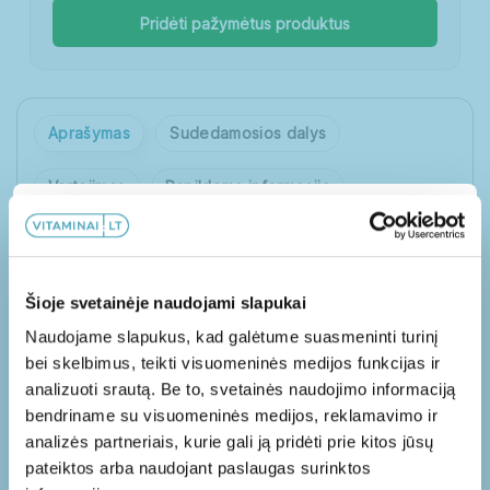
Pridėti pažymėtus produktus
Aprašymas
Sudedamosios dalys
Vartojimas
Papildoma informacija
Papildoma 10% nuolaida!
Atsiliepimai (1)
Užsisakykite mūsų naujienlaiškį ir gaukite
Šioje svetainėje naudojami slapukai
PRO-BIOTICS FAMILY
papildomą nuolaidą PIRMAM užsakymui!
Naudojame slapukus, kad galėtume suasmeninti turinį
Maisto papildas | 60 uogų skonio guminukų
bei skelbimus, teikti visuomeninės medijos funkcijas ir
analizuoti srautą. Be to, svetainės naudojimo informaciją
bendriname su visuomeninės medijos, reklamavimo ir
Pro-Biotics Family
– tai maisto papildas su
Taip, norėčiau gauti naujienų apie jūsų
analizės partneriais, kurie gali ją pridėti prie kitos jūsų
produktus, paslaugas ir pasiūlymus, kurie
probiotinėmis bakterijomis guminukų pavidalu.
pateiktos arba naudojant paslaugas surinktos
gali būti aktualūs.