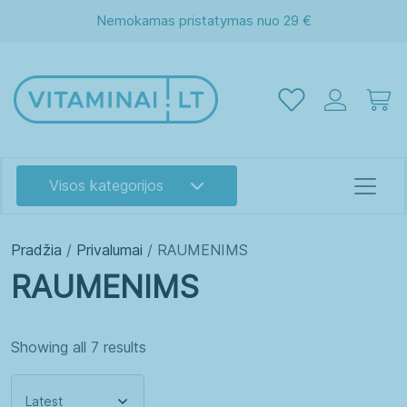
Nemokamas pristatymas nuo 29 €
Visos kategorijos
Pradžia
/
Privalumai
/ RAUMENIMS
RAUMENIMS
Showing all 7 results
Akims
Atminčiai
Energijai
Grožiui