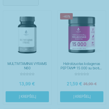
Imunitetui
Kepenims
Miegui
Moterims
-40%
Nagams
Nervų sistemai
Odai
Organizmo valymui
Plaukams
Sąnariams
Širdžiai
Sportuojantiems
Vaikams
Virškinimui
MULTIVITAMINAI VYRAMS
Hidrolizuotas kolagenas
N60
PEPTAN® 15 000 su biotinu
– arbūzų skonio
Vyrams
13,99
€
21,59
€
35,99
€
Į KREPŠELĮ
Į KREPŠELĮ
Moterys
Paaugliai