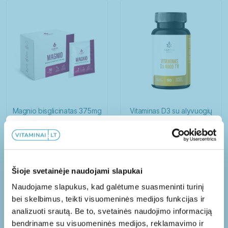
Senjorai
Vaikai
Vyrai
Guminukai
Kapsulės
Milteliai
Magnio bisglicinatas 375mg
Vitaminas D3 su alyvuogių
N30
aliejumi 4000 TV N90
Minkštos kapsulės
Papildoma 10% nuolaida!
Skystieji maisto papildai
18,99
€
11,49
€
Tabletės
Užsisakykite mūsų naujienlaiškį ir gaukite
Šioje svetainėje naudojami slapukai
papildomą nuolaidą PIRMAM užsakymui!
Į KREPŠELĮ
Į KREPŠELĮ
Naudojame slapukus, kad galėtume suasmeninti turinį
bei skelbimus, teikti visuomeninės medijos funkcijas ir
analizuoti srautą. Be to, svetainės naudojimo informaciją
bendriname su visuomeninės medijos, reklamavimo ir