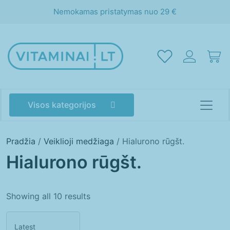
Nemokamas pristatymas nuo 29 €
Visos kategorijos
Pradžia
/
Veiklioji medžiaga
/ Hialurono rūgšt.
Hialurono rūgšt.
Showing all 10 results
Akims
Atminčiai
Energijai
Grožiui