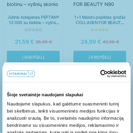
Senjorai
Vaikai
Vyrai
Jūrinis kolagenas PEPTAN®
1+1 Maisto papildas grožiui
12 000 su biotinu – vyšnių
COLLAGEN FOR BEAUTY
skonio
N90
21,59
€
24,99
€
35,99
€
49,98
€
Guminukai
Kapsulės
Į KREPŠELĮ
Į KREPŠELĮ
Milteliai
Minkštos kapsulės
Papildoma 10% nuolaida!
Trumpo galiojimo!
-50%
Skystieji maisto papildai
-75%
Užsisakykite mūsų naujienlaiškį ir gaukite
Šioje svetainėje naudojami slapukai
Tabletės
papildomą nuolaidą PIRMAM užsakymui!
Naudojame slapukus, kad galėtume suasmeninti turinį
bei skelbimus, teikti visuomeninės medijos funkcijas ir
analizuoti srautą. Be to, svetainės naudojimo informaciją
bendriname su visuomeninės medijos, reklamavimo ir
Taip, norėčiau gauti naujienų apie jūsų
analizės partneriais, kurie gali ją pridėti prie kitos jūsų