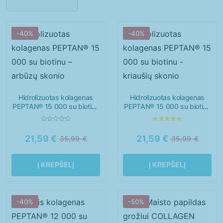
Imunitetui
Kepenims
Miegui
Moterims
-40%
-40%
Nagams
Nervų sistemai
Odai
Organizmo valymui
Plaukams
Sąnariams
Hidrolizuotas kolagenas
Hidrolizuotas kolagenas
PEPTAN® 15 000 su biotinu
PEPTAN® 15 000 su biotinu
Širdžiai
Sportuojantiems
– arbūzų skonio
– kriaušių skonio
Vaikams
Virškinimui
21,59
€
21,59
€
35,99
€
35,99
€
Vyrams
Į KREPŠELĮ
Į KREPŠELĮ
-40%
-50%
Moterys
Paaugliai