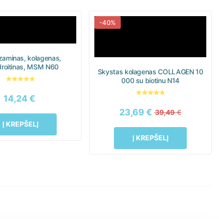
-40%
zaminas, kolagenas,
roitinas, MSM N60
Skystas kolagenas COLLAGEN 10
000 su biotinu N14
14,24
€
23,69
€
39,49
€
Į KREPŠELĮ
Į KREPŠELĮ