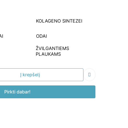
KOLAGENO SINTEZEI
AI
ODAI
ŽVILGANTIEMS
S
PLAUKAMS
Į krepšelį
Pirkti dabar!