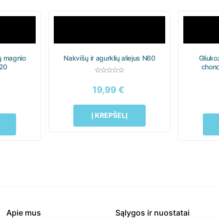
ų magnio
Nakvišų ir agurklių aliejus N60
Gliuko
20
chond
19,99
€
Į KREPŠELĮ
Apie mus
Sąlygos ir nuostatai