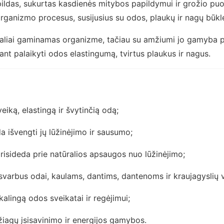
ildas, sukurtas kasdienės mitybos papildymui ir grožio puos
s organizmo procesus, susijusius su odos, plaukų ir nagų būk
ūraliai gaminamas organizme, tačiau su amžiumi jo gamyba p
nt palaikyti odos elastingumą, tvirtus plaukus ir nagus.
eiką, elastingą ir švytinčią odą;
a išvengti jų lūžinėjimo ir sausumo;
prisideda prie natūralios apsaugos nuo lūžinėjimo;
svarbus odai, kaulams, dantims, dantenoms ir kraujagyslių v
alingą odos sveikatai ir regėjimui;
iagų įsisavinimo ir energijos gamybos.