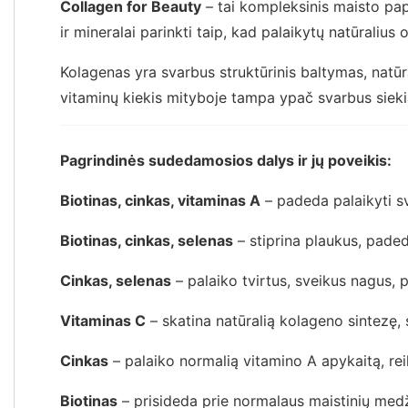
Collagen for Beauty
– tai kompleksinis maisto pap
ir mineralai parinkti taip, kad palaikytų natūraliu
Kolagenas yra svarbus struktūrinis baltymas, nat
vitaminų kiekis mityboje tampa ypač svarbus siekia
Pagrindinės sudedamosios dalys ir jų poveikis:
Biotinas, cinkas, vitaminas A
– padeda palaikyti sv
Biotinas, cinkas, selenas
– stiprina plaukus, paded
Cinkas, selenas
– palaiko tvirtus, sveikus nagus, 
Vitaminas C
– skatina natūralią kolageno sintezę, 
Cinkas
– palaiko normalią vitamino A apykaitą, reik
Biotinas
– prisideda prie normalaus maistinių medž