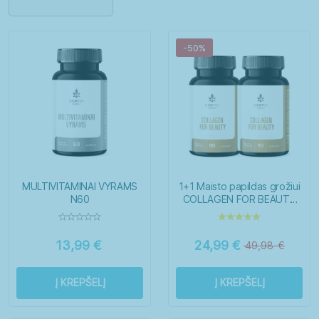
Imunitetui
Kepenims
Miegui
Moterims
-50%
Nagams
Nervų sistemai
Odai
Organizmo valymui
Plaukams
Sąnariams
Širdžiai
Sportuojantiems
Vaikams
Virškinimui
MULTIVITAMINAI VYRAMS
1+1 Maisto papildas grožiui
N60
COLLAGEN FOR BEAUTY
N90
Vyrams
13,99
€
24,99
€
49,98
€
Į KREPŠELĮ
Į KREPŠELĮ
Moterys
Paaugliai