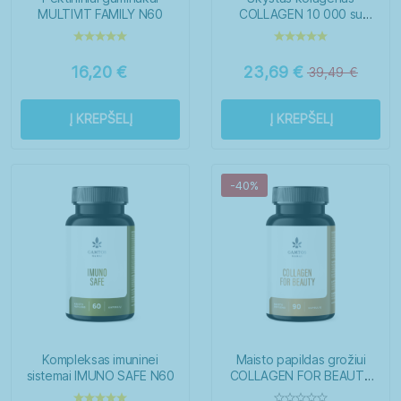
MULTIVIT FAMILY N60
COLLAGEN 10 000 su
biotinu N14
16,20
€
23,69
€
39,49
€
Į KREPŠELĮ
Į KREPŠELĮ
-40%
Kompleksas imuninei
Maisto papildas grožiui
sistemai IMUNO SAFE N60
COLLAGEN FOR BEAUTY
N90