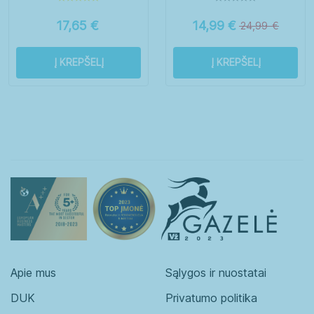
17,65
€
14,99
€
24,99
€
Į KREPŠELĮ
Į KREPŠELĮ
Apie mus
Sąlygos ir nuostatai
DUK
Privatumo politika