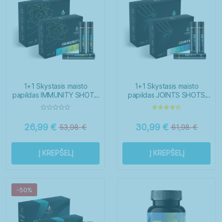
1+1 Skystasis maisto
1+1 Skystasis maisto
papildas IMMUNITY SHOTS
papildas JOINTS SHOTS
N14+N14
N14+N14
26,99
€
30,99
€
53,98
€
61,98
€
Į KREPŠELĮ
Į KREPŠELĮ
-50%