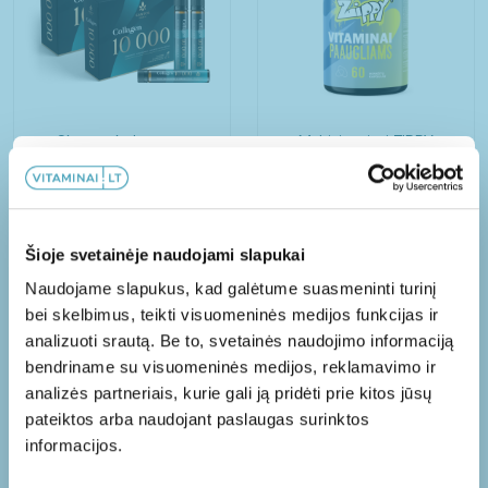
Skystas kolagenas
Multivitaminai ZIPPY
COLLAGEN 10 000
paaugliams N60
Papildoma 10% nuolaida!
N14+N14
39,49
€
12,53
€
78,98
€
Užsisakykite mūsų naujienlaiškį ir gaukite
Šioje svetainėje naudojami slapukai
papildomą nuolaidą PIRMAM užsakymui!
Į KREPŠELĮ
Į KREPŠELĮ
Naudojame slapukus, kad galėtume suasmeninti turinį
bei skelbimus, teikti visuomeninės medijos funkcijas ir
analizuoti srautą. Be to, svetainės naudojimo informaciją
bendriname su visuomeninės medijos, reklamavimo ir
-20%
-20%
Taip, norėčiau gauti naujienų apie jūsų
analizės partneriais, kurie gali ją pridėti prie kitos jūsų
produktus, paslaugas ir pasiūlymus, kurie
pateiktos arba naudojant paslaugas surinktos
gali būti aktualūs.
informacijos.
Jūsų asmens duomenų saugumo užtikrinimas mums yra
labai svarbus. Jūsų pateikti duomenis bus tvarkomi remiantis