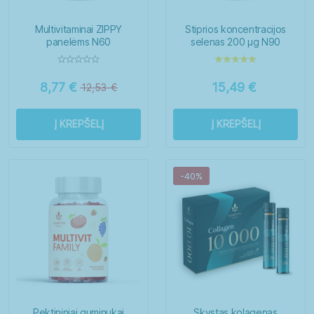
Multivitaminai ZIPPY
Stiprios koncentracijos
panelėms N60
selenas 200 μg N90
8,77
€
15,49
€
12,53
€
Į KREPŠELĮ
Į KREPŠELĮ
-40%
Pektininiai guminukai
Skystas kolagenas