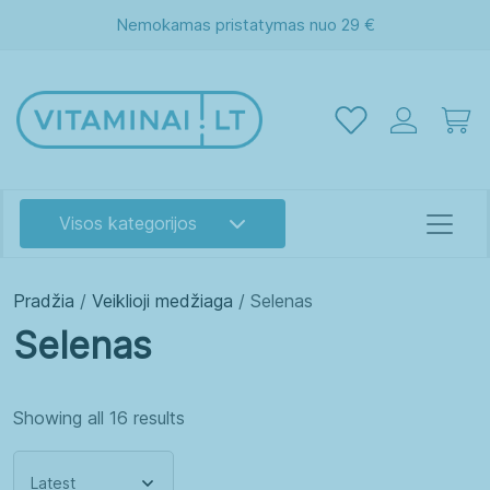
Nemokamas pristatymas nuo 29 €
Visos kategorijos
Pradžia
/
Veiklioji medžiaga
/ Selenas
Selenas
Showing all 16 results
Akims
Atminčiai
Energijai
Grožiui