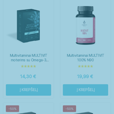
Senjorai
Vaikai
Vyrai
Guminukai
Kapsulės
Milteliai
Multivitaminai MULTIVIT
Multivitaminai MULTIVIT
moterims su Omega-3
100% N90
Minkštos kapsulės
PREMIUM N60
Skystieji maisto papildai
14,30
€
19,99
€
Tabletės
Į KREPŠELĮ
Į KREPŠELĮ
-50%
-50%