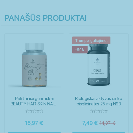
PANAŠŪS PRODUKTAI
Trumpo galiojimo!
-50%
Pektininiai guminukai
Biologiškai aktyvus cinko
BEAUTY HAIR SKIN NAILS
bisglicinatas 25 mg N90
N60
16,97
€
7,49
€
14,97
€