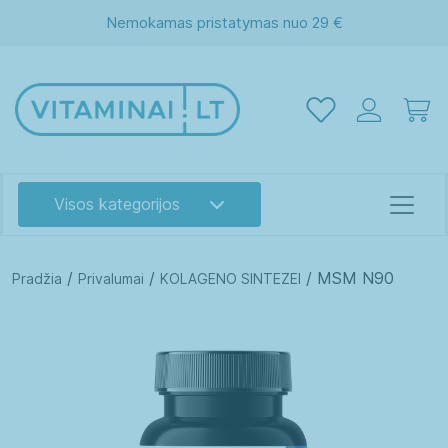
Nemokamas pristatymas nuo 29 €
Visos kategorijos
/
/
/ MSM N90
Pradžia
Privalumai
KOLAGENO SINTEZEI
Akims
Atminčiai
Energijai
Grožiui