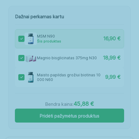
Dažnai perkamas kartu
MSM N90
16,90
€
Šis produktas
18,99
€
Magnio bisglicinatas 375mg N30
Maisto papildas grožiui biotinas 10
9,99
€
000 N60
45,88 €
Bendra kaina:
Pridėti pažymėtus produktus