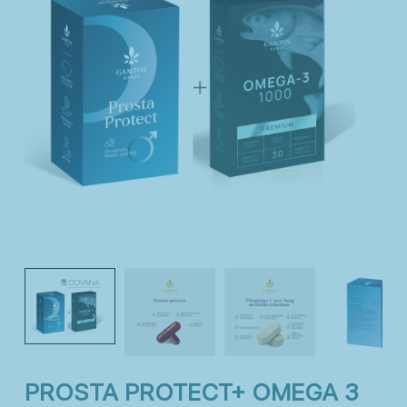
Imunitetui
Kepenims
Miegui
Moterims
Nagams
Nervų sistemai
Odai
Organizmo valymui
Plaukams
Sąnariams
Širdžiai
Sportuojantiems
Vaikams
Virškinimui
Vyrams
Moterys
Paaugliai
PROSTA PROTECT+ OMEGA 3