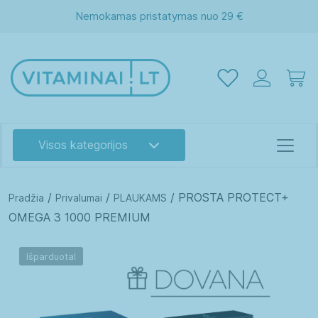
Nemokamas pristatymas nuo 29 €
Visos kategorijos
/
/
/ PROSTA PROTECT+
Pradžia
Privalumai
PLAUKAMS
OMEGA 3 1000 PREMIUM
Išparduota!
Akims
Atminčiai
Energijai
Grožiui