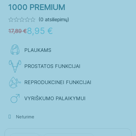
Senjorai
Vaikai
1000 PREMIUM
Vyrai
(0 atsiliepimų)
8,95
€
17,89
€
Guminukai
Kapsulės
PLAUKAMS
Milteliai
PROSTATOS FUNKCIJAI
Minkštos kapsulės
REPRODUKCINEI FUNKCIJAI
Skystieji maisto papildai
Tabletės
VYRIŠKUMO PALAIKYMUI
Neturime