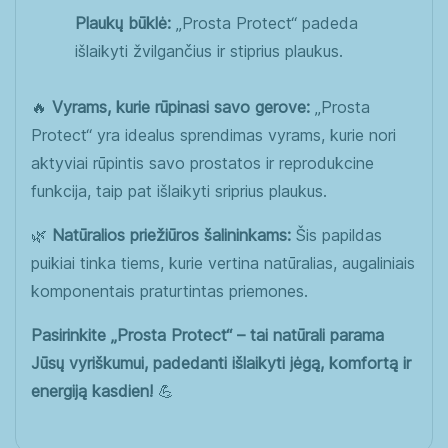
Plaukų būklė:
„Prosta Protect“ padeda
išlaikyti žvilgančius ir stiprius plaukus.
🔥
Vyrams, kurie rūpinasi savo gerove:
„Prosta
Protect“ yra idealus sprendimas vyrams, kurie nori
aktyviai rūpintis savo prostatos ir reprodukcine
funkcija, taip pat išlaikyti sriprius plaukus.
🌿
Natūralios priežiūros šalininkams:
Šis papildas
puikiai tinka tiems, kurie vertina natūralias, augaliniais
komponentais praturtintas priemones.
Pasirinkite „Prosta Protect“ – tai natūrali parama
Jūsų vyriškumui, padedanti išlaikyti jėgą, komfortą ir
energiją kasdien!
💪