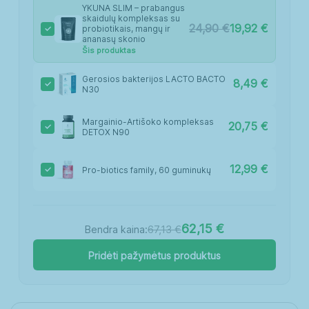
YKUNA SLIM – prabangus
skaidulų kompleksas su
24,90
€
19,92
€
probiotikais, mangų ir
ananasų skonio
Šis produktas
Gerosios bakterijos LACTO BACTO
8,49
€
N30
Margainio-Artišoko kompleksas
20,75
€
DETOX N90
12,99
€
Pro-biotics family, 60 guminukų
62,15 €
67,13 €
Bendra kaina:
Pridėti pažymėtus produktus