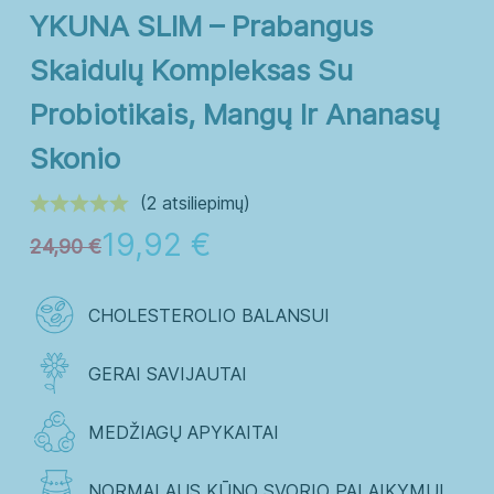
Senjorai
Vaikai
YKUNA SLIM – Prabangus
Vyrai
Skaidulų Kompleksas Su
Probiotikais, Mangų Ir Ananasų
Skonio
Guminukai
Kapsulės
(2 atsiliepimų)
Milteliai
19,92
€
24,90
€
Minkštos kapsulės
Skystieji maisto papildai
CHOLESTEROLIO BALANSUI
Tabletės
GERAI SAVIJAUTAI
MEDŽIAGŲ APYKAITAI
NORMALAUS KŪNO SVORIO PALAIKYMUI