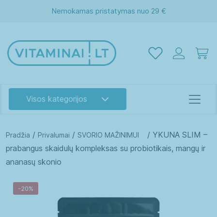
Nemokamas pristatymas nuo 29 €
Visos kategorijos
/
/
/ YKUNA SLIM –
Pradžia
Privalumai
SVORIO MAŽINIMUI
prabangus skaidulų kompleksas su probiotikais, mangų ir
ananasų skonio
Akims
Atminčiai
-20%
Energijai
Grožiui