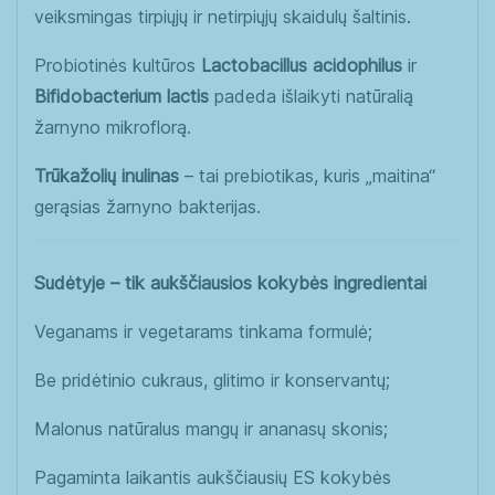
veiksmingas tirpiųjų ir netirpiųjų skaidulų šaltinis.
Probiotinės kultūros
Lactobacillus acidophilus
ir
Bifidobacterium lactis
padeda išlaikyti natūralią
žarnyno mikroflorą.
Trūkažolių inulinas
– tai prebiotikas, kuris „maitina“
gerąsias žarnyno bakterijas.
Sudėtyje – tik aukščiausios kokybės ingredientai
Veganams ir vegetarams tinkama formulė;
Be pridėtinio cukraus, glitimo ir konservantų;
Malonus natūralus mangų ir ananasų skonis;
Pagaminta laikantis aukščiausių ES kokybės