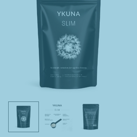
Imunitetui
Kepenims
Miegui
Moterims
Nagams
Nervų sistemai
Odai
Organizmo valymui
Plaukams
Sąnariams
Širdžiai
Sportuojantiems
Vaikams
Virškinimui
Vyrams
Moterys
Paaugliai